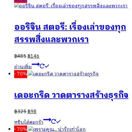
ออริจิน สตอรี: เรื่องเล่าของทุก
สรรพสิ่งและพวกเรา
฿
485
฿
146
อ่านเพิ่ม
- 70%
เดอะกริด วาดตารางสร้างธุรกิจ
฿
325
฿
98
หยิบใส่ตะกร้า
- 70%