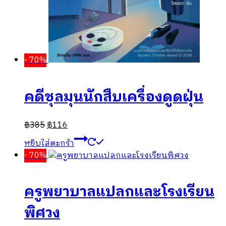
- 70%
คดีชุลมุนนักสืบเครื่องดูดฝุ่น
฿
385
฿
116
หยิบใส่ตะกร้า
- 70%
ครูพยาบาลแปลกและโรงเรียน
พิศวง