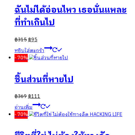
ฉันไม่ได้อ่อนไหว เธอนั่นแหละ
ที่ทำเกินไป
฿
315
฿
95
หยิบใส่ตะกร้า
- 70%
ชิ้นส่วนที่หายไป
฿
369
฿
111
อ่านเพิ่ม
- 70%