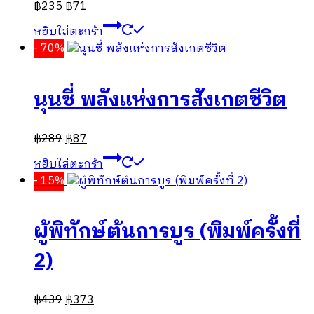
฿
235
฿
71
หยิบใส่ตะกร้า
- 70%
นุนชี่ พลังแห่งการสังเกตชีวิต
฿
289
฿
87
หยิบใส่ตะกร้า
- 15%
ผู้พิทักษ์ต้นการบูร (พิมพ์ครั้งที่
2)
฿
439
฿
373