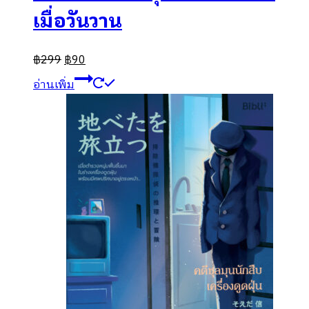
เมื่อวันวาน
฿
299
฿
90
อ่านเพิ่ม