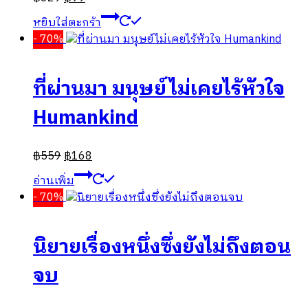
หยิบใส่ตะกร้า
- 70%
ที่ผ่านมา มนุษย์ไม่เคยไร้หัวใจ
Humankind
฿
559
฿
168
อ่านเพิ่ม
- 70%
นิยายเรื่องหนึ่งซึ่งยังไม่ถึงตอน
จบ