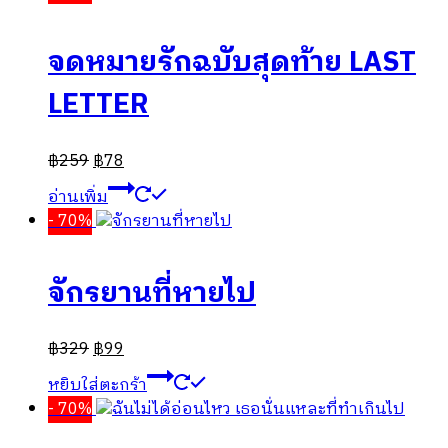
จดหมายรักฉบับสุดท้าย LAST
LETTER
฿
259
฿
78
อ่านเพิ่ม
- 70%
จักรยานที่หายไป
฿
329
฿
99
หยิบใส่ตะกร้า
- 70%