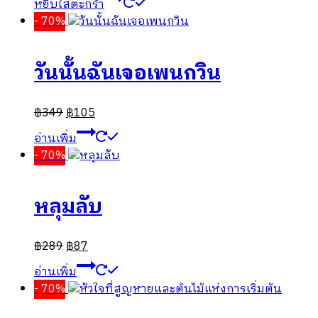
หยิบใส่ตะกร้า
- 70%
วันนั้นฉันเจอเพนกวิน
฿
349
฿
105
อ่านเพิ่ม
- 70%
หลุมลับ
฿
289
฿
87
อ่านเพิ่ม
- 70%