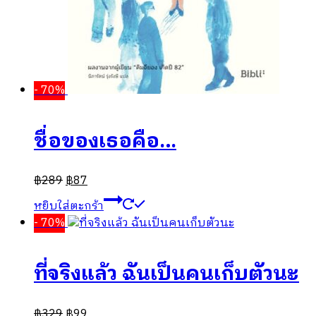
- 70%
ชื่อของเธอคือ…
฿
289
฿
87
หยิบใส่ตะกร้า
- 70%
ที่จริงแล้ว ฉันเป็นคนเก็บตัวนะ
฿
329
฿
99