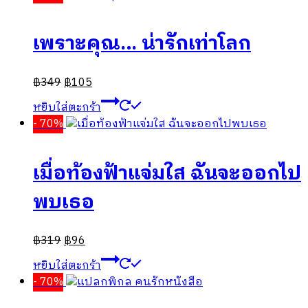
เพราะคุณ… น่ารักเท่าโลก
฿
349
฿
105
หยิบใส่ตะกร้า
- 70%
เมื่อท้องฟ้าแจ่มใส ฉันจะออกไป
พบเธอ
฿
319
฿
96
หยิบใส่ตะกร้า
- 70%