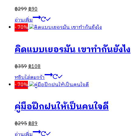
฿
299
฿
90
อ่านเพิ่ม
- 70%
คิดแบบเยอรมัน เขาทำกันยังไง
฿
359
฿
108
หยิบใส่ตะกร้า
- 70%
คู่มือฝึกฝนให้เป็นคนใจดี
฿
295
฿
89
อ่านเพิ่ม