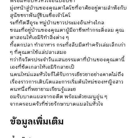
พร้อมหอบหิ้วหัวใจอันบอบช้ำ
มุ่งหน้าสู่บ้านของคุณตาไดโซที่อาศัยอยู่ตามลำพังกับ
สุนัขชราพันธุ์ชิบะชื่อเจ้าโคโ
ระที่ทัตสึอุระ หมู่บ้านชาวประมงอันห่างไกล
ขณะที่อยู่บ้านของคุณตาผู้มีอาชีพทำกระดิ่งลม คุณ
ตาสอนให้เอมิริทำสิ่งต่าง ๆ
ทั้งตกปลา ทำอาหาร กระทั่งลับมีดทำครัวเล่มเล็กเก่า
ๆ ที่คุณตาใช้แล่ปลาเสมอ
ทว่ากิจวัตรประจำวันแสนธรรมดาที่บ้านของคุณตานี้
เองที่ขัดเกลาให้เอมิริกลายเป็
นคนใหม่และหัวใจก็ได้รับการเยียวยาอย่างคาดไม่ถึง
เรื่องราวการเติบโตและการเริ่มต้นใหม่ของหญิงสาว
คนหนึ่งที่พยายามเรียนรู้และย
อมรับบาดแผลจากอดีต พร้อมด้วยเมนูอุ่น ๆ
จากครอบครัวที่ช่วยรักษาบาดแผลในหัวใจ
ข้อมูลเพิ่มเติม