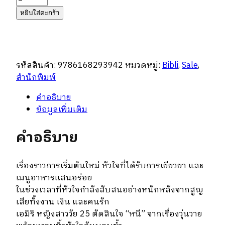
บ้าน
หยิบใส่ตะกร้า
พัก
ใจ
โอบ
ไอ
รหัสสินค้า:
9786168293942
หมวดหมู่:
Bibli
,
Sale
,
อุ่น
สำนักพิมพ์
ทะเล
ชิ้น
คำอธิบาย
ข้อมูลเพิ่มเติม
คำอธิบาย
เรื่องราวการเริ่มต้นใหม่ หัวใจที่ได้รับการเยียวยา และ
เมนูอาหารแสนอร่อย
ในช่วงเวลาที่หัวใจกำลังสับสนอย่างหนักหลังจากสูญ
เสียทั้งงาน เงิน และคนรัก
เอมิริ หญิงสาววัย 25 ตัดสินใจ “หนี” จากเรื่องวุ่นวาย