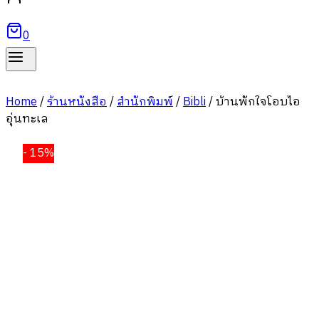
0
Home
/
ร้านหนังสือ
/
สำนักพิมพ์
/
Bibli
/
บ้านพักใจโอบไอ
อุ่นทะเล
- 15%