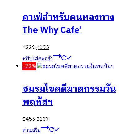
คาเฟ่สำหรับคนหลงทาง
The Why Cafe’
฿
229
฿
195
หยิบใส่ตะกร้า
- 70%
ชมรมไขคดีฆาตกรรมวัน
พฤหัสฯ
฿
455
฿
137
อ่านเพิ่ม