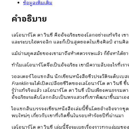
ข้อมูลเพิ่มเติม
คำอธิบาย
เลโอนาร์โด ดา วินชี คืออัจฉริยะของโลกอย่างแท้จริง เ
และระบบไฮดรอลิก และก็เป็นสุดยอดในเชิงศิลป์ งานศิลป
แม้ผ่านยุคสมัยของเขามาถึงห้าศตวรรษแล้ว ก็ยังหาได้ยา
ทำไมเลโอนาร์โดจึงเป็นอัจฉริยะ เขามีความลับอะไรที่เรา
วอลเตอร์ ไอแซกสัน นักเขียนหนังสือชีวประวัติระดับเบส
Franklin
จะได้เปิดเปลือยชีวิตของเลโอนาร์โด ดา วินชี ขึ้น
รู้ว่าแท้จริงแล้ว เลโอนาร์โด ดา วินชี เป็นเพียงคนธรรมด
อัจฉริยะระดับโลกกลับเป็นพรแสวงที่เขาพัฒนาขึ้นมาเองจา
ไอแซกสันบรรจงเขียนหนังสือเล่มนี้ขึ้นโดยอ้างอิงจากชุ
พบใหม่ๆ เกี่ยวกับเขาที่เกิดขึ้นในรอบห้าร้อยปีที่ผ่านมา
เลโอนาร์โด
ดา
วินชี
เล่มนี้จึงจะเผยเรื่องราวทุกแง่มุม