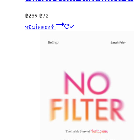
฿
239
฿
72
หยิบใส่ตะกร้า