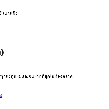
ชี (ปกแข็ง)
ง)
้วนทุกแง่ทุกมุมและจบมากที่สุดในท้องตลาด
พ์