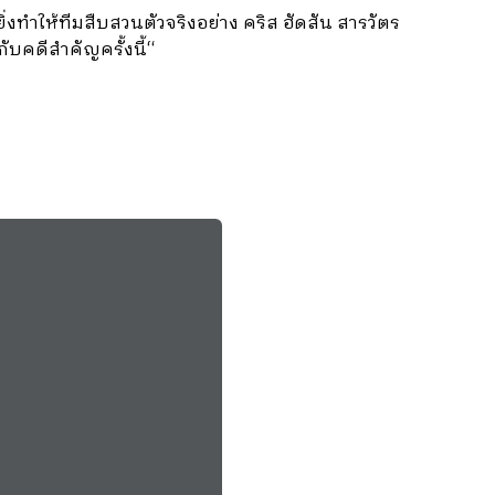
ยิ่งทำให้ทีมสืบสวนตัวจริงอย่าง คริส ฮัดสัน สารวัตร
คดีสำคัญครั้งนี้
“