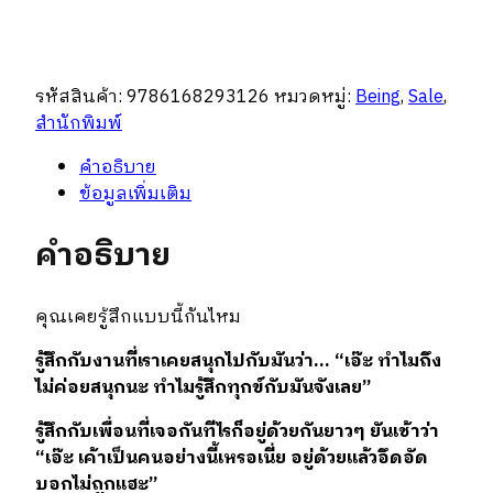
เอง
ให้
เป็น
รหัสสินค้า:
9786168293126
หมวดหมู่:
Being
,
Sale
,
คน
สำนักพิมพ์
ที่
ทิ้ง
คำอธิบาย
เป็น
ข้อมูลเพิ่มเติม
ชิ้น
คำอธิบาย
คุณเคยรู้สึกแบบนี้กันไหม
รู้สึกกับงานที่เราเคยสนุกไปกับมันว่า
… “
เอ๊ะ
ทำไมถึง
ไม่ค่อยสนุกนะ
ทำไมรู้สึกทุกข์กับมันจังเลย
”
รู้สึกกับเพื่อนที่เจอกันทีไรก็อยู่ด้วยกันยาวๆ
ยันเช้าว่า
“
เอ๊ะ
เค้าเป็นคนอย่างนี้เหรอเนี่ย
อยู่ด้วยแล้วอึดอัด
บอกไม่ถูกแฮะ
”