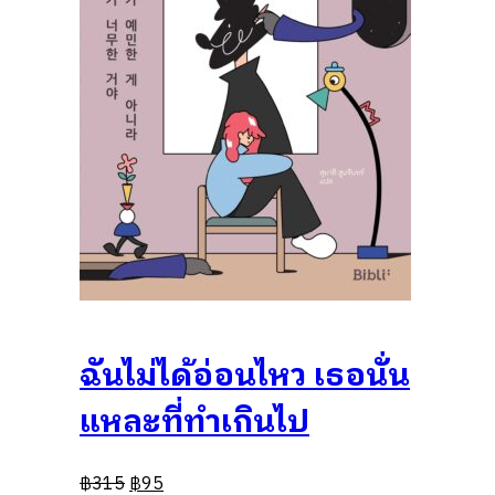
ฉันไม่ได้อ่อนไหว เธอนั่น
แหละที่ทำเกินไป
฿
315
฿
95