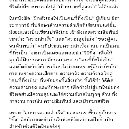
ไหน เพราะวิธีคิดและทักษะที่พาเรามาจนถึงจุดนี้ของ
ชีวิตไม่มีทางพาเราไปสู่
“
เป้าหมายที่สูงกว่า
”
ได้อีกแล้ว
ในหนังสือ
“
ฝึกตัวเองให้เป็นคนที่ทิ้งเป็น
”
ผู้เขียน ชิฮา
ระ ทากาชิ ที่ปรึกษาด้านความสำเร็จที่เรียนจบแค่ชั้น
มัธยมและเป็นเซียนปาจิงโกะ เฝ้าสังเกตความสัมพันธ์
ระหว่าง
“
ความสำเร็จ
”
และ
“
ความสุขในใจ
”
ของผู้คน
จนค้นพบว่า
“
คนที่ประสบความสำเร็จส่วนมากเป็นคน
ที่ทิ้งเป็น
”
จะมาเปิดเผยและแนะนำ
“
วิธีทิ้ง
”
เพื่อให้
คุณได้ฝึกฝนจนเปลี่ยนแปลงจาก
“
คนที่ทิ้งไม่เป็น
”
และยึดติดกับวิธีการเดิมๆ ไม่ว่าจะเพราะรู้สึกว่าทิ้งมัน
ยาก เพราะความเสียดาย ความกลัว ความกังวล ไปสู่
“
คนที่ทิ้งเป็น
”
ที่พร้อมจะทิ้งสิ่งเก่าๆ ทั้งวิธีทำ วิธีคิด
ความสามารถ และทักษะเก่าๆ เพื่อก้าวไปสู่บทใหม่ของ
ชีวิตอย่างมีความสุขและไร้ความกังวลในทุกๆ ด้าน ทั้ง
การงาน การเงิน ความสัมพันธ์ และเป้าหมายชีวิต
เพราะ
“
สมการความสำเร็จ
”
ของคนเราขึ้นอยู่กับการ
“
ทิ้ง
”
สิ่งที่อาจจะจำเป็นในช่วงชีวิตเก่า แต่ไม่จำเป็น
สำหรับช่วงชีวิตใหม่จริงๆ