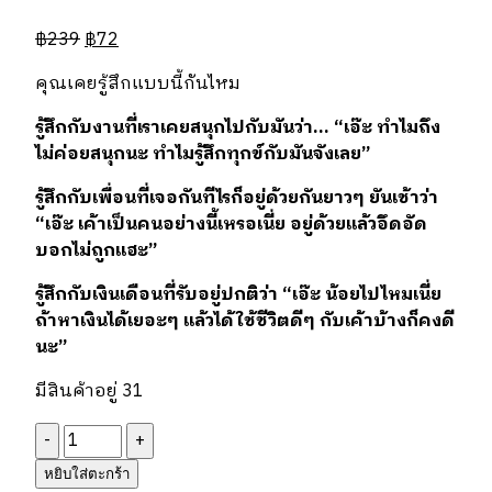
฿
239
฿
72
คุณเคยรู้สึกแบบนี้กันไหม
รู้สึกกับงานที่เราเคยสนุกไปกับมันว่า
… “
เอ๊ะ
ทำไมถึง
ไม่ค่อยสนุกนะ
ทำไมรู้สึกทุกข์กับมันจังเลย
”
รู้สึกกับเพื่อนที่เจอกันทีไรก็อยู่ด้วยกันยาวๆ
ยันเช้าว่า
“
เอ๊ะ
เค้าเป็นคนอย่างนี้เหรอเนี่ย
อยู่ด้วยแล้วอึดอัด
บอกไม่ถูกแฮะ
”
รู้สึกกับเงินเดือนที่รับอยู่ปกติว่า
“
เอ๊ะ
น้อยไปไหมเนี่ย
ถ้าหาเงินได้เยอะๆ
แล้วได้ใช้ชีวิตดีๆ
กับเค้าบ้างก็คงดี
นะ
”
มีสินค้าอยู่ 31
จำนวน
ฝึก
หยิบใส่ตะกร้า
ตัว