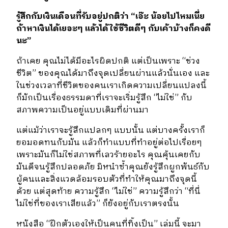
รู้สึกกับเงินเดือนที่รับอยู่ปกติว่า
“
เอ๊ะ
น้อยไปไหมเนี่ย
ถ้าหาเงินได้เยอะๆ
แล้วได้ใช้ชีวิตดีๆ
กับเค้าบ้างก็คงดี
นะ
”
ถ้าเคย คุณไม่ได้มีอะไรผิดปกติ แต่เป็นเพราะ
“
ช่วง
ชีวิต
”
ของคุณได้มาถึงจุดเปลี่ยนผ่านแล้วนั่นเอง และ
ในช่วงเวลาที่ชีวิตของคนเราเกิดความเปลี่ยนแปลงนี้
ก็มักเป็นเรื่องธรรมดาที่เราจะเริ่มรู้สึก
“
ไม่ใช่
”
กับ
สภาพความเป็นอยู่แบบเดิมที่ผ่านมา
แต่แม้ว่าเราจะรู้สึกแปลกๆ แบบนั้น แต่บางครั้งเราก็
ยอมอดทนกับมัน แล้วก็ทำแบบที่ทำอยู่ต่อไปเรื่อยๆ
เพราะมันก็ไม่ใช่สภาพที่เลวร้ายอะไร คุณคุ้นเคยกับ
มันดีจนรู้สึกปลอดภัย มิหนำซ้ำคุณยังรู้สึกผูกพันธ์กับ
ผู้คนและสิ่งแวดล้อมรอบตัวที่ทำให้คุณมาถึงจุดนี้
ด้วย แต่สุดท้าย ความรู้สึก
“
ไม่ใช่
”
ความรู้สึกว่า
“
ที่นี่
ไม่ใช่ที่ของเราเสียแล้ว
”
ก็ยังอยู่กับเราตรงนั้น
หนังสือ
“
ฝึกตัวเองให้เป็นคนที่ทิ้งเป็น
”
เล่มนี้ จะมา