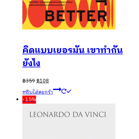
คิดแบบเยอรมัน เขาทำกัน
ยังไง
฿
359
฿
108
หยิบใส่ตะกร้า
- 15%