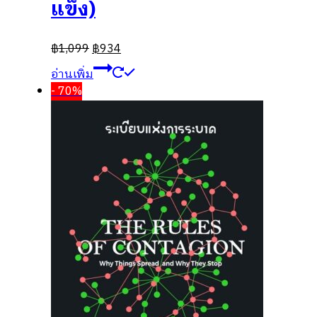
แข็ง)
฿
1,099
฿
934
อ่านเพิ่ม
- 70%