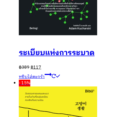
ระเบียบแห่งการระบาด
฿
389
฿
117
หยิบใส่ตะกร้า
- 15%