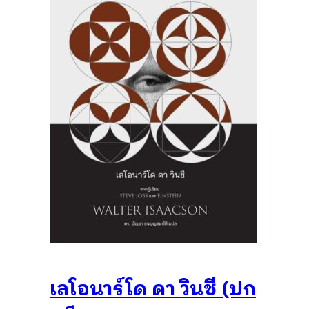
เลโอนาร์โด ดา วินชี (ปก