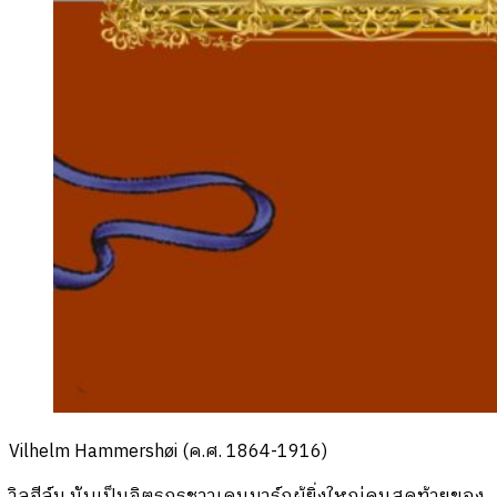
Vilhelm Hammershøi (ค.ศ. 1864-1916)
วิลฮีล์ม นับเป็นจิตรกรชาวเดนมาร์กผู้ยิ่งใหญ่คนสุดท้ายของ