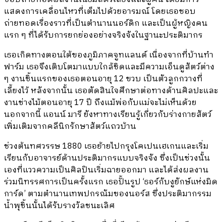
แสดงการเคลื่อนไหวที่เต็มไปด้วยอารมณ์ โดยเธอชอบ
ถ่ายทอดเรื่องราวที่เป็นตำนานนอร์ดิก และเป็นผู้หญิงคน
แรก ๆ ที่ได้รับการยกย่องอย่างจริงจังในฐานะประติมากร
เธอเกิดทางตอนใต้ของภูมิภาคจูทแลนด์ เนื่องจากที่บ้านทำ
ฟาร์ม เธอจึงเติบโตมาแบบใกล้ชิดและมีความเอ็นดูสัตว์ต่าง
ๆ งานชิ้นแรกของเธอตอนอายุ 12 ขวบ เป็นตัวลูกกวางที่
เลี้ยงไว้ หลังจากนั้น เธอตัดสินใจศึกษาต่อทางด้านศิลปะและ
งานช่างไม้ตอนอายุ 17 ปี ถึงแม้พ่อกับแม่จะไม่เห็นด้วย
นอกจากนี้ แอนน์ มารี ยังหาทางเรียนรู้เกี่ยวกับร่างกายสัตว์
เพิ่มเติมจากคลีนิกรักษาสัตว์แถวบ้าน
ช่วงต้นทศวรรษ 1880 เธอย้ายไปกรุงโคเปนเฮเกนและเริ่ม
เรียนกับอาจารย์ด้านประติมากรแบบจริงจัง ซึ่งเป็นช่วงนั้น
เองที่แววความเป็นศิลปินเริ่มฉายออกมา และได้ส่งผลงาน
ร่วมนิทรรศการเป็นครั้งแรก เธอปั้นรูป ‘ธอร์กับงูยักษ์แห่งมิด
การ์ด’ ตามตำนานเทพปกรณัมของนอร์ส ซึ่งประติมากรรม
น้ำพุชิ้นนั้นได้รับรางวัลชนะเลิศ