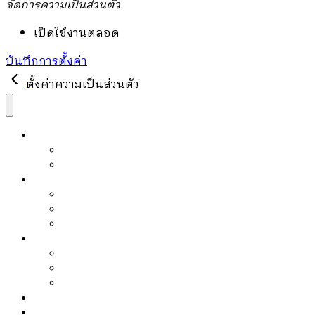
จัดการความเป็นส่วนตัว
เปิดใช้งานตลอด
บันทึกการตั้งค่า
ตั้งค่าความเป็นส่วนตัว
หนังสือ
หนังสือขายดี
PRE-ORDER
บล็อก
Article
Editor’s Pick
Must Read
ข่าวสาร
Activities
Events
Promotions
เกี่ยวกับเรา
แจ้งชำระเงิน