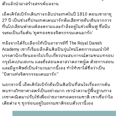
ตัวแล้วนำมาสร้างสรรค์ผลงาน
เอ็คเคิร์สเบิร์กเดินทางกลับประเทศในปี 1810 ตอนเขาอายุ
27 ปี เป็นช่วงที่ประเทศเดนมาร์กพังเสียหายยับเยินจากการ
ที่นโปเลียนพ่ายแพ้สงครามและกำลังอยู่ในช่วงฟื้นฟู ซึ่งนับ
ระยะเป็นเริ่มต้น ‘ยุคทองของจิตรกรรมเดนมาร์ก’
หลังจากได้รับเลือกให้เป็นอาจารย์ที่ The Royal Danish
Academy เขาก็เริ่มผลักดันศิลปินรุ่นใหม่โดยการแนะนำให้
บรรดานักเรียนออกไปเก็บเกี่ยวประสบการณ์ตามชนบทรอบ
กรุงโคเปนเฮเกน และยังสอนคลาสวาดภาพนู้ด ด้วยการสอน
และมีลูกศิษย์เป็นจำนวนมากนี้เอง ทำให้เขาได้ชื่อว่าเป็น
“บิดาแห่งจิตรกรรมเดนมาร์ก”
นอกจากนี้ เอ็คเคิร์สเบิร์กยังเป็นศิลปินที่สนใจเรื่องการค้น
พบทางวิทยาศาสตร์เป็นอย่างมาก เขานำความรู้พื้นฐานทาง
เรขาคณิตมาปรับใช้เพื่อถ่ายภาพทอดธรรมชาติ เขาเชื่อว่าไอ
เดียต่าง ๆ ซุกซ่อนอยู่ในธรรมชาติรอบตัวเรานี้เอง