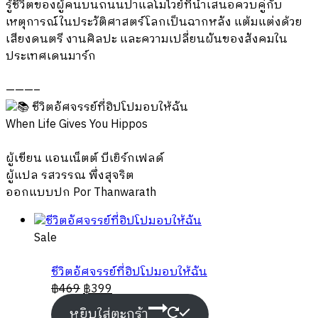
รู้ชีวิตของผู้คนบนถนนปาแลโมไวย์ที่นำเสนอควบคู่กับ
เหตุการณ์ในประวัติศาสตร์โลกเป็นฉากหลัง แต้มแต่งด้วย
เสียงดนตรี งานศิลปะ และความเปลี่ยนผันของสังคมใน
ประเทศเดนมาร์ก
———–
ชีวิตอัศจรรย์ที่ฮิปโปมอบให้ฉัน
When Life Gives You Hippos
ผู้เขียน แอนเน็ตต์ บีเยิร์กเฟลด์
ผู้แปล รสวรรณ พึ่งสุจริต
ออกแบบปก Por Thanwarath
Product
Sale
on
sale
ชีวิตอัศจรรย์ที่ฮิปโปมอบให้ฉัน
฿
469
฿
399
หยิบใส่ตะกร้า