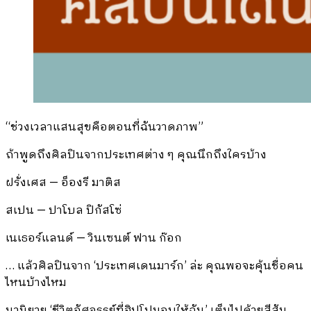
“ช่วงเวลาแสนสุขคือตอนที่ฉันวาดภาพ”
ถ้าพูดถึงศิลปินจากประเทศต่าง ๆ คุณนึกถึงใครบ้าง
ฝรั่งเศส — อ็องรี มาติส
สเปน — ปาโบล ปิกัสโซ่
เนเธอร์แลนด์ — วินเซนต์ ฟาน ก๊อก
… แล้วศิลปินจาก ‘ประเทศเดนมาร์ก’ ล่ะ คุณพอจะคุ้นชื่อคน
ไหนบ้างไหม
นวนิยาย ‘ชีวิตอัศจรรย์ที่ฮิปโปมอบให้ฉัน’ เต็มไปด้วยสีสัน