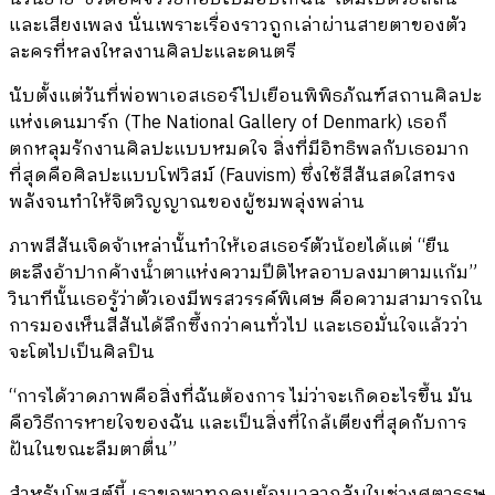
และเสียงเพลง นั่นเพราะเรื่องราวถูกเล่าผ่านสายตาของตัว
ละครที่หลงใหลงานศิลปะและดนตรี
นับตั้งแต่วันที่พ่อพาเอสเธอร์ไปเยือนพิพิธภัณฑ์สถานศิลปะ
แห่งเดนมาร์ก (The National Gallery of Denmark) เธอก็
ตกหลุมรักงานศิลปะแบบหมดใจ สิ่งที่มีอิทธิพลกับเธอมาก
ที่สุดคือศิลปะแบบโฟวิสม์ (Fauvism) ซึ่งใช้สีสันสดใสทรง
พลังจนทำให้จิตวิญญาณของผู้ชมพลุ่งพล่าน
ภาพสีสันเจิดจ้าเหล่านั้นทำให้เอสเธอร์ตัวน้อยได้แต่ “ยืน
ตะลึงอ้าปากค้างน้ําตาแห่งความปีติไหลอาบลงมาตามแก้ม”
วินาทีนั้นเธอรู้ว่าตัวเองมีพรสวรรค์พิเศษ คือความสามารถใน
การมองเห็นสีสันได้ลึกซึ้งกว่าคนทั่วไป และเธอมั่นใจแล้วว่า
จะโตไปเป็นศิลปิน
“การได้วาดภาพคือสิ่งที่ฉันต้องการ ไม่ว่าจะเกิดอะไรขึ้น มัน
คือวิธีการหายใจของฉัน และเป็นสิ่งที่ใกล้เตียงที่สุดกับการ
ฝันในขณะลืมตาตื่น”
สำหรับโพสต์นี้ เราขอพาทุกคนย้อนเวลากลับในช่วงศตวรรษ