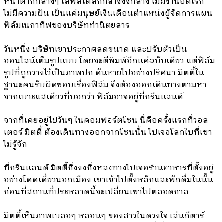
หน้าตาก็กลางๆ ไลฟ์สไตล์ก็กล๊างงงกลาง ไม่มีงานอดิเรก
ไม่มีความฝัน เป็นแค่มนุษย์เงินเดือนตำแหน่งผู้จัดการแผน
ฟิล์มเนกาทีฟของบริษัททำนิตยสาร
วันหนึ่ง บริษัทเขาประกาศลดขนาด และปรับตัวเป็น
ออนไลน์เต็มรูปแบบ โดยจะตีพิมพ์อีกแค่ฉบับเดียว แต่ฟิล์ม
รูปที่ถูกวางไว้เป็นภาพปก ดันหายไปอย่างปริศนา มิตตี้ใน
ฐานะคนรับผิดชอบเรื่องฟิล์ม จึงต้องออกเดินทางตามหา
จากเบาะแสเดียวที่บอกว่า ฟิล์มอาจอยู่ที่กรีนแลนด์
จากที่เคยอยู่ไปวันๆ ในคอมฟอร์ตโซน นี่คือครั้งแรกที่วอล
เตอร์ มิตตี้ ต้องเดินทางออกจากโซนนั้น ไปเจอโลกใบที่เขา
ไม่รู้จัก
ที่กรีนแลนด์ มิตตี้กึ่งงงกึ่งหลงทางไปเจอร้านอาหารที่ตั้งอยู่
อย่างโดดเดี่ยวนอกเมือง เขาเข้าไปตั้งหลักและพักดื่มในนั้น
ก่อนที่สถานที่ประหลาดนี้จะเปลี่ยนเขาไปตลอดกาล
มิตตี้เห็นภาพเบลอๆ หลอนๆ ของสาวในดวงใจ เล่นกีตาร์