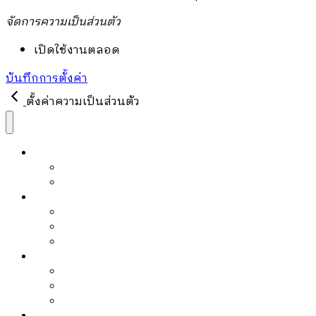
จัดการความเป็นส่วนตัว
เปิดใช้งานตลอด
บันทึกการตั้งค่า
ตั้งค่าความเป็นส่วนตัว
หนังสือ
หนังสือขายดี
PRE-ORDER
บล็อก
Article
Editor’s Pick
Must Read
ข่าวสาร
Activities
Events
Promotions
เกี่ยวกับเรา