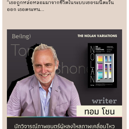
“เธอถูกหล่อหลอมมาจากชีวิตในระบบเยอรมนีตะวัน
ออก เธอตระหน…