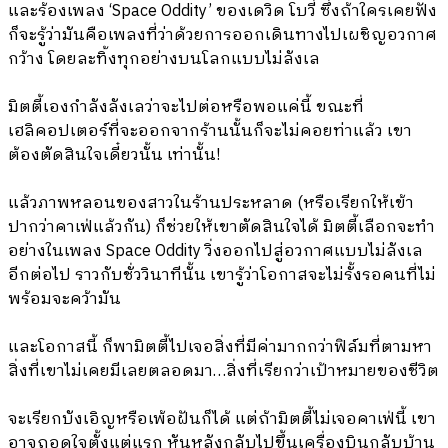
และร้องเพลง ‘Space Oddity’ ของเดวิด โบวี่ ซึ่งถ้าใครเคยฟัง
ก็จะรู้ว่ามันคือเพลงที่ว่าด้วยการออกเดินทางไปเผชิญอวกาศ
กว้าง โดยละทิ้งทุกอย่างบนโลกแบบไม่ลังเล
มิตตี้เองกำลังลังเลว่าจะไปต่อหรือพอแค่นี้ ขณะที่
เฮลิคอปเตอร์ที่จะออกจากร้านนั้นก็จะไม่คอยท่าแล้ว เขา
ต้องตัดสินใจเดี๋ยวนั้น เท่านั้น!
แล้วภาพหลอนของสาวในร้านประหลาด (หรือเรียกให้เข้า
ปากว่าคาเฟ่แล้วกัน) ก็ช่วยให้เขาตัดสินใจได้ มิตตี้เลือกจะทำ
อย่างในเพลง Space Oddity วิ่งออกไปสู่อวกาศแบบไม่ลังเล
อีกต่อไป ราวกับชั่ววินาทีนั้น เขารู้ว่าโอกาสจะไม่รั้งรอคนที่ไม่
พร้อมจะคว้ามัน
และโอกาสนี้ ก็พามิตตี้ไปเจอสิ่งที่มีค่ามากกว่าฟิล์มที่ตามหา
สิ่งที่เขาไม่เคยมีเลยตลอดมา…สิ่งที่เรียกว่าเป้าหมายของชีวิต
จะเรียกบังเอิญหรือเพ้อฝันก็ได้ แต่ถ้ามิตตี้ไม่เจอคาเฟ่นี้ เขา
อาจถอดใจตั้งแต่แรก หันหลังกลับไปขึ้นเครื่องบินกลับบ้าน