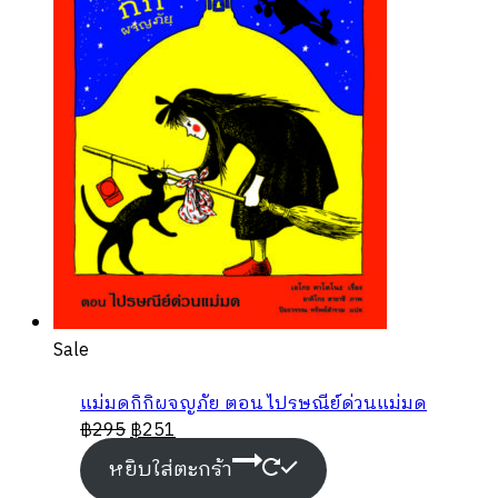
Product
Sale
on
sale
แม่มดกิกิผจญภัย ตอน ไปรษณีย์ด่วนแม่มด
฿
295
฿
251
หยิบใส่ตะกร้า