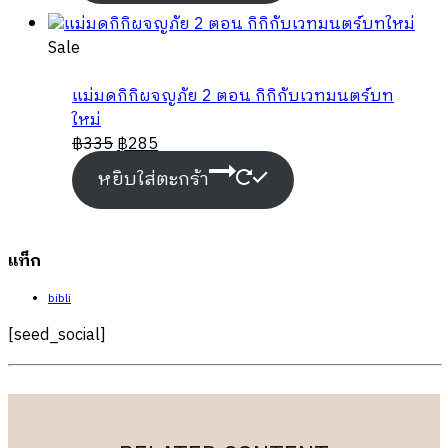
Product
Sale
on
sale
แม่มดกิกิผจญภัย 2 ตอน กิกิกับเวทมนตร์บท
ใหม่
฿
335
฿
285
หยิบใส่ตะกร้า
แท็ก
bibli
[seed_social]