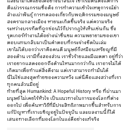
และนำมาโต้แย้งได้อย่างน่าสนใจ เขาเริ่มต้นตั้งแต่การ
ตีแผ่วรรณกรรมชื่อดัง การทำความเข้าใจเหตุการณ์ฆ่า
ล้างเผ่าพันธุ์ การทดลองเกี่ยวกับพฤติกรรมของมนุษย์
สงครามกลางเมือง หายนะเกิดขึ้นจริง แต่ความจริง
ระหว่างบรรทัดที่ถูกซ่อนไว้ก็ปรากฎให้เห็นเช่นกัน ซึ่ง
รุตเกอร์ทำงานได้อย่างน่าชื่นชม ความพยายามของเขา
ตอบแทนกลับมาเป็นคำตอบที่กระจ่างชัดในเล่ม
เขาไม่ได้บอกว่าเราคือคนดี มนุษย์ก็เหมือนเหรียญที่มี
สองด้าน เรามีทั้งสองส่วน เราชั่วร้ายและมีเมตตา อยู่ที่ว่า
เราอยากแสดงออกถึงด้านไหนมากกว่ากัน เราอาจไม่ได้
เกิดมาเพื่อทำแต่สิ่งดีงาม แต่เราสามารถทำมันได้
นี่ไม่ใช่แสงสุดท้ายของความหวัง แต่นี่คือแสงสว่างที่เรา
ทุกคนล้วนมีอยู่
ท้ายที่สุด Humankind: A Hopeful History หรือ ที่ผ่านมา
มนุษย์ ไม่เคยไร้หัวใจ เป็นแนวทางในการมองโลกที่ต่าง
ออกไป เพื่อค้นหาวิธีที่มีประสิทธิภาพมากขึ้นสำหรับการ
แก้ปัญหาที่เราเผชิญอยู่ในปัจจุบัน และผลงานนี้ก็ได้
เสนอทางเลือกที่มองโลกในแง่ดีอย่างแท้จริง