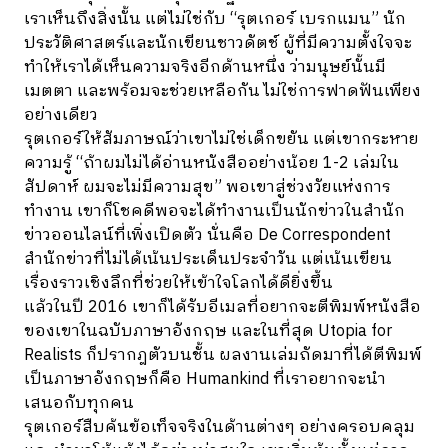
เราเห็นถึงสิ่งนั้น แต่ไม่ใช่กับ “รุตเกอร์ เบรกแมน” นัก
ประวัติศาสตร์และนักเขียนชาวดัตช์ ผู้ที่มีความตั้งใจจะ
ทำให้เราได้เห็นความจริงอีกด้านหนึ่ง ว่ามนุษย์นั้นมี
เมตตา และพร้อมจะช่วยเหลือกัน ไม่ใช่การฟาดฟันเพียง
อย่างเดียว
รุตเกอร์ให้สัมภาษณ์ว่าเขาไม่ใช่เด็กขยัน แต่เขากระหาย
ความรู้ “ถ้าผมไม่ได้อ่านหนังสืออย่างน้อย 1-2 เล่มใน
สัปดาห์ ผมจะไม่มีความสุข” พอเขาสู่ช่วงวัยแห่งการ
ทำงาน เขาก็โชคดีพอจะได้ทำงานเป็นนักข่าวในสำนัก
ข่าวออนไลน์ที่เพิ่งเปิดตัว นั่นคือ De Correspondent
สำนักข่าวที่ไม่ได้เน้นประเด็นประจำวัน แต่เน้นเขียน
เรื่องราวเชิงลึกที่ช่วยให้เข้าใจโลกได้ดียิ่งขึ้น
แล้วในปี 2016 เขาก็ได้รับอีเมลที่อยากจะตีพิมพ์หนังสือ
ของเขาในฉบับภาษาอังกฤษ และในที่สุด Utopia for
Realists ก็ปรากฎตัวบนชั้น ผลงานเล่มถัดมาที่ได้ตีพิมพ์
เป็นภาษาอังกฤษก็คือ Humankind ที่เราอยากจะนำ
เสนอกับทุกคน
รุตเกอร์สืบค้นข้อเท็จจริงในด้านต่างๆ อย่างครอบคลุม