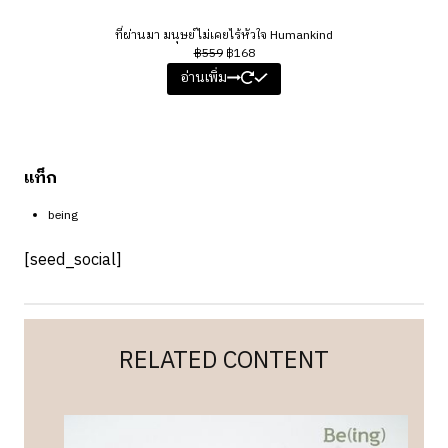
r
o
ที่ผ่านมา มนุษย์ไม่เคยไร้หัวใจ Humankind
d
฿
559
฿
168
u
อ่านเพิ่ม
c
t
o
n
s
a
แท็ก
l
e
being
[seed_social]
RELATED CONTENT