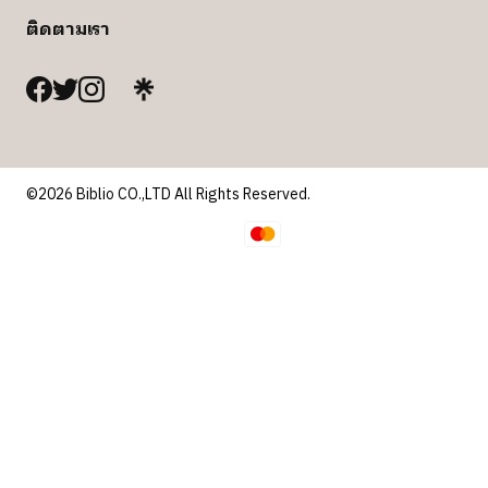
ติดตามเรา
©2026 Biblio CO.,LTD All Rights Reserved.
เราใช้คุกกี้เพื่อพัฒนาประสิทธิภาพ และประสบการณ์ที่ดีในการ
ใช้เว็บไซต์ของคุณ คุณสามารถศึกษารายละเอียดได้ที่
นโยบาย
ความเป็นส่วนตัว
และสามารถจัดการความเป็นส่วนตัวเองได้
ของคุณได้เองโดยคลิกที่
ตั้งค่า
ตั้งค่า
ยอมรับ