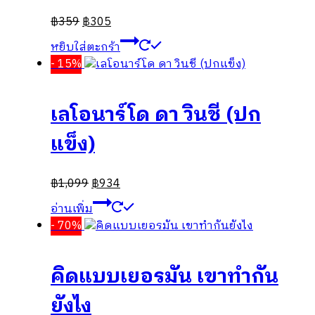
฿
359
฿
305
หยิบใส่ตะกร้า
- 15%
เลโอนาร์โด ดา วินชี (ปก
แข็ง)
฿
1,099
฿
934
อ่านเพิ่ม
- 70%
คิดแบบเยอรมัน เขาทำกัน
ยังไง