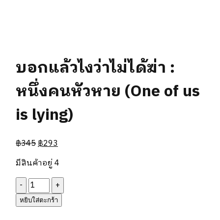
บอกแล้วไงว่าไม่ได้ฆ่า :
หนึ่งคนหัวหาย (One of us
is lying)
฿
345
฿
293
มีสินค้าอยู่ 4
จำนวน
บอก
หยิบใส่ตะกร้า
แล้ว
ไง