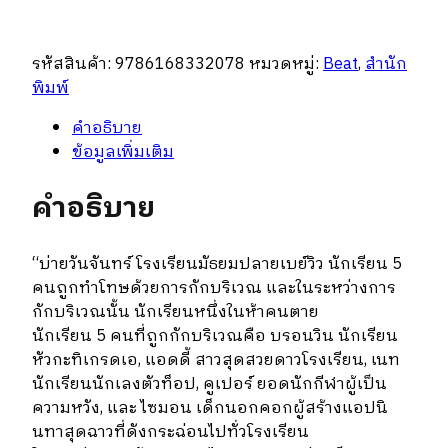
ว่า
ไม่
รหัสสินค้า:
9786168332078
หมวดหมู่:
Beat
,
สำนัก
ได้
พิมพ์
ฆ่า
:
คำอธิบาย
หนึ่ง
ข้อมูลเพิ่มเติม
คน
หัว
คำอธิบาย
หาย
(One
of
“บ่ายวันจันทร์ โรงเรียนมัธยมปลายเบย์วิว นักเรียน 5
us
คนถูกทำโทษด้วยการกักบริเวณ และในระหว่างการ
is
กักบริเวณนั้น นักเรียนหนึ่งในห้าคนตาย
lying)
นักเรียน 5 คนที่ถูกกักบริเวณคือ บรอนวิน นักเรียน
ชิ้น
หัวกะทิเกรดเอ, แอดดี้ สาวสุดสวยดาวโรงเรียน, เนท
นักเรียนนักเลงตัวท็อป, คูเปอร์ ยอดนักกีฬาผู้เป็น
ความหวัง, และ ไซมอน เด็กนอกคอกผู้สร้างแอปนิ
นทาสุดฉาวที่ดังกระฉ่อนไปทั่วโรงเรียน