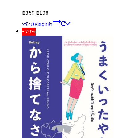
฿
359
฿
108
หยิบใส่ตะกร้า
- 70%