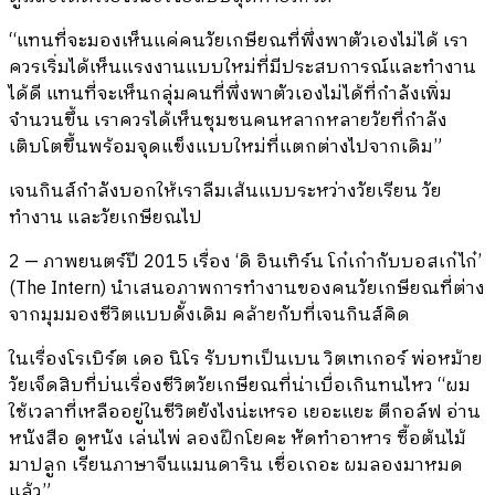
“แทนที่จะมองเห็นแค่คนวัยเกษียณที่พึ่งพาตัวเองไม่ได้ เรา
ควรเริ่มได้เห็นแรงงานแบบใหม่ที่มีประสบการณ์และทำงาน
ได้ดี แทนที่จะเห็นกลุ่มคนที่พึ่งพาตัวเองไม่ได้ที่กำลังเพิ่ม
จำนวนขึ้น เราควรได้เห็นชุมชนคนหลากหลายวัยที่กำลัง
เติบโตขึ้นพร้อมจุดแข็งแบบใหม่ที่แตกต่างไปจากเดิม”
เจนกินส์กำลังบอกให้เราลืมเส้นแบบระหว่างวัยเรียน วัย
ทำงาน และวัยเกษียณไป
2 — ภาพยนตร์ปี 2015 เรื่อง ‘ดิ อินเทิร์น โก๋เก๋ากับบอสเก๋ไก๋’
(The Intern) นำเสนอภาพการทำงานของคนวัยเกษียณที่ต่าง
จากมุมมองชีวิตแบบดั้งเดิม คล้ายกับที่เจนกินส์คิด
ในเรื่องโรเบิร์ต เดอ นิโร รับบทเป็นเบน วิตเทเกอร์ พ่อหม้าย
วัยเจ็ดสิบที่บ่นเรื่องชีวิตวัยเกษียณที่น่าเบื่อเกินทนไหว “ผม
ใช้เวลาที่เหลืออยู่ในชีวิตยังไงน่ะเหรอ เยอะแยะ ตีกอล์ฟ อ่าน
หนังสือ ดูหนัง เล่นไพ่ ลองฝึกโยคะ หัดทำอาหาร ซื้อต้นไม้
มาปลูก เรียนภาษาจีนแมนดาริน เชื่อเถอะ ผมลองมาหมด
แล้ว”