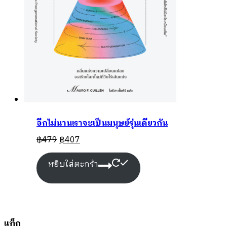
อีกไม่นานเราจะเป็นมนุษย์รุ่นเดียวกัน
฿
479
฿
407
หยิบใส่ตะกร้า
แท็ก