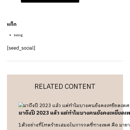
c
t
o
n
แท็ก
s
a
being
l
[seed_social]
e
RELATED CONTENT
มาถึงปี 2023 แล้ว แต่ทำไมบางคนยังคงเหยียดเพ
1ตัวอย่างที่โหดร้ายเสมอในการกดขี่ทางเพศ คือ มายาค