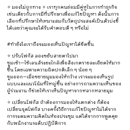
✧ มองไม่ถูกทาง ✧ เราทุกคนย่อมมีคู่หูในการทำธุรกิจ
เช่นเดียวกับการมีที่ปรึกษาเพื่อแก้ไขปัญหา ดังนั้นการ
เลือกที่ปรึกษาให้เหมาะสมกับวัตถุประสงค์เป็นตัวบ่งชี้
ได้เลยว่าคุณจะได้รับคำตอบดี ๆ หรือไม่
#ทำยังไงเราถึงจะมองเห็นปัญหาได้ชัดขึ้น
✧ ปรับโฟกัส ลองขยับสายตาไปมา
ซูมเข้า—ใช้เลนส์ระยะใกล้เพื่อสังเกตรายละเอียดให้มาก
ขึ้น โดยเฉพาะความผิดปกติเล็ก ๆ น้อย ๆ
ซูมออก—เมื่อขยายมุมมองให้กว้าง เราจะมองเห็นรูป
แบบและแนวโน้มที่ใหญ่ขึ้น อย่างการถามความเห็นของ
ผู้ร่วมงาน ก็ข่วยให้เราเห็นปัญหาจากหลากหลายมุม
✧ เปลี่ยนโฟกัส ถ้าต้องการมองให้แตกต่าง ก็ต้อง
เปลี่ยนจุดโฟกัส บางครั้งวิธีการแก้ไขปัญหาไม่ได้จาก
การระดมความคิดในห้องประชุม แต่ได้จากการพูดคุย
กับพนักงานระดับปฏิบัติการ