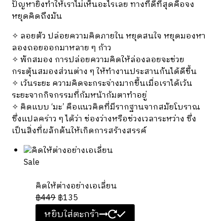
ปัญหายิ่งทำให้เราไม่เห็นอะไรเลย ทางที่ดีที่สุดคือจง
หยุดคิดถึงมัน
✧ ลอยตัว ปล่อยความคิดภายใน หยุดสนใจ หยุดมองหา
ลองถอยออกมาหลาย ๆ ก้าว
✧ พักสมอง การปล่อยความคิดให้ล่องลอยจะช่วย
กระตุ้นสมองส่วนต่าง ๆ ให้ทำงานประสานกันได้ดีขึ้น
✧ เว้นระยะ ความคิดจะกระจ่างมากขึ้นเมื่อเราได้เว้น
ระยะจากกิจกรรมที่ก้มหน้าก้มตาทำอยู่
✧ คิดแบบ ‘มะ’ คือแนวคิดที่มีรากฐานจากสมัยโบราณ
ซึ่งแปลคร่าว ๆ ได้ว่า ช่องว่างหรือช่วงเวลาระหว่าง ซึ่ง
เป็นสิ่งที่ผลักดันให้เกิดการสร้างสรรค์
P
Sale
r
o
คิดให้ต่างอย่างเอเลี่ยน
d
฿
449
฿
135
u
หยิบใส่ตะกร้า