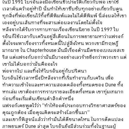
ในปี 1991 ไบรอันลงมือเขียนชีวประวัติเกี่ยวกับพ่อ เขาใช้
เวลาค้นคว้าอยู่ห้าปี นั่นทำให้เขาซึบซับทุกอย่างเกี่ยวกับดูน
ทุกสิ่งที่พ่อเขียนไว้ทั้งที่ตีพิมพ์และไม่ได้ตีพิมพ์ นี่ส่งผลให้เขา
เองอยู่บนเส้นทางที่จะสานต่อผลงานโดยไม่ตั้งใจ
หลังจากได้รับการทาบทามเรื่องเขียนนิยาย ในปี 1997 ไบ
รอันก็ใช้เวลากับเควินอยู่สี่เดือนในการพยายามหาว่าแฟรงก์
ตั้งใจจะพาเรื่องราวทั้งหมดนี้ไปสู่สิ่งไหน พวกเขามีทฤษฎี
มากมาย ใน Chapterhouse มันมีเรื่องด้านมืดของเบเนเจสเซ
ริส แต่แฟรงก์บอกว่ามันมีบางอย่างเลวร้ายยิ่งกว่าพวกเขา แต่
เขาไม่ได้บอกว่ามันคืออะไร
พ่อจากไป และทิ้งให้ไบรอันอยู่กับปริศนา
ไบรอันใช้เวลาหนึ่งปีหลังจากที่เริ่มทำงานกับเควิน เพื่อ
ทำความเข้าใจและหาความสอดคล้องทั้งหมดของ Dune ทั้ง
หกเล่ม เขาต้องการทราบรายละเอียดทั้งหมด เขาทุ่มเทมาก
ก่อนที่จะเริ่มต้นเขียนคำสักคำหนึ่ง
แฟรงก์เคยพูดไว้ว่า “ทำให้องค์ประกอบทางวิทยาศาสตร์ของ
คุณถูกต้อง เมื่อคุณคิดจะสร้างโลกขึ้นมา”
และเขาก็พิสูจน์แล้วว่าทำมันได้ดีขนาดไหน ในการดัดแปลง
ภาพยนตร์ Dune ล่าสุด ไบรอันยังมีส่วนร่วมทั้งในฐานะผู้