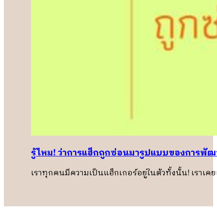
รู้ไหม! ว่าการแฮ็กถูกซ่อนมารูปแบบของการพั
เราทุกคนมีความเป็นแฮ็กเกอร์อยู่ในตัวทั้งนั้น! เราเค