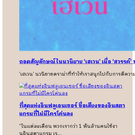
ถอดสัญลักษณ์ในนวนิยาย ‘เฮเวน’ เมื่อ ‘สวรรค์’ 
‘เฮเวน’ นวนิยายดราม่าที่ทำให้เราสนุกไปกับการตีคว
ที่สุดแห่งอินฟลูเอนเซอร์ ชื่อเสียงของอินสตา
แกรมที่ไม่มีใครโค่นลง
“ในแต่ละเดือน พวกเรากว่า 1 พันล้านคนใช้งา
นอินสตาแกรม เร…