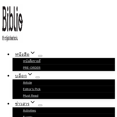
Skip
to
content
หนังสือ
หนังสือขายดี
PRE-ORDER
บล็อก
Article
Editor’s Pick
Must Read
ข่าวสาร
Activities