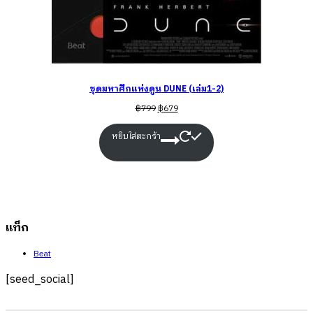
ชุดมหาศึกแห่งดูน DUNE (เล่ม1-2)
฿
799
฿
679
หยิบใส่ตะกร้า
แท็ก
Beat
[seed_social]