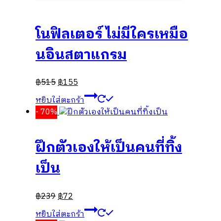
โนฟิลเตอร์ ไม่มีใครเหมือ
นอินสตาแกรม
฿
515
฿
155
หยิบใส่ตะกร้า
- 70%
ฝึกตัวเองให้เป็นคนที่ทิ้ง
เป็น
฿
239
฿
72
หยิบใส่ตะกร้า