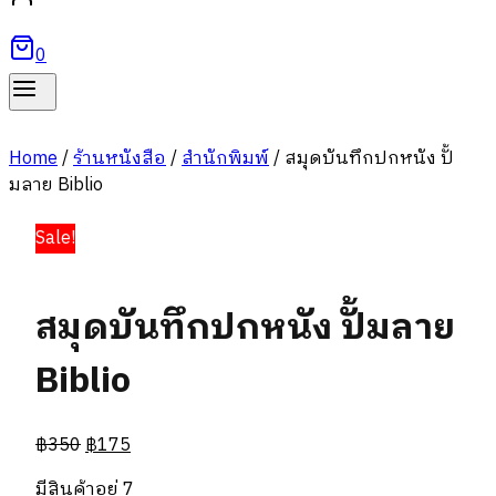
0
Home
/
ร้านหนังสือ
/
สำนักพิมพ์
/
สมุดบันทึกปกหนัง ปั้
มลาย Biblio
Sale!
สมุดบันทึกปกหนัง ปั้มลาย
Biblio
Original
Current
฿
350
฿
175
price
price
มีสินค้าอยู่ 7