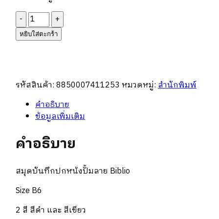
was:
is:
฿350.
฿175.
จำนวน
สมุด
หยิบใส่ตะกร้า
บันทึก
ปก
หนัง
ปั้
รหัสสินค้า:
8850007411253
หมวดหมู่:
สำนักพิมพ์
มลาย
Biblio
คำอธิบาย
ชิ้น
ข้อมูลเพิ่มเติม
คำอธิบาย
สมุดบันทึกปกหน้งปั้มลาย Biblio
Size B6
2 สี สีดำ และ สีเขียว