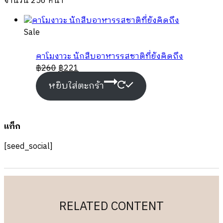
จำนวน 256 หน้า
Product
Sale
on
sale
คาโมงาวะ นักสืบอาหารรสชาติที่ยังคิดถึง
฿
260
฿
221
หยิบใส่ตะกร้า
แท็ก
[seed_social]
RELATED CONTENT