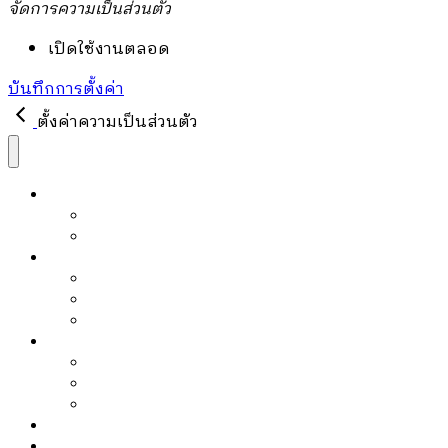
จัดการความเป็นส่วนตัว
เปิดใช้งานตลอด
บันทึกการตั้งค่า
ตั้งค่าความเป็นส่วนตัว
หนังสือ
หนังสือขายดี
PRE-ORDER
บล็อก
Article
Editor’s Pick
Must Read
ข่าวสาร
Activities
Events
Promotions
เกี่ยวกับเรา
แจ้งชำระเงิน