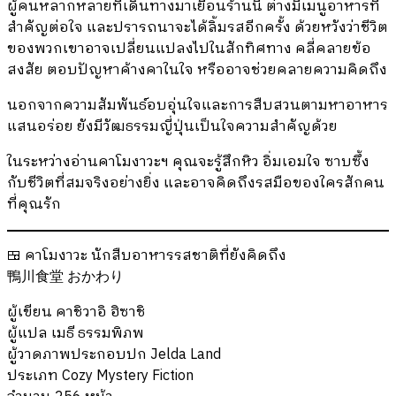
ผู้คนหลากหลายที่เดินทางมาเยือนร้านนี้ ต่างมีเมนูอาหารที่
สำคัญต่อใจ และปรารถนาจะได้ลิ้มรสอีกครั้ง ด้วยหวังว่าชีวิต
ของพวกเขาอาจเปลี่ยนแปลงไปในสักทิศทาง คลี่คลายข้อ
สงสัย ตอบปัญหาค้างคาในใจ หรืออาจช่วยคลายความคิดถึง
นอกจากความสัมพันธ์อบอุ่นใจและการสืบสวนตามหาอาหาร
แสนอร่อย ยังมีวัฒธรรมญี่ปุ่นเป็นใจความสำคัญด้วย
ในระหว่างอ่านคาโมงาวะฯ คุณจะรู้สึกหิว อิ่มเอมใจ ซาบซึ้ง
กับชีวิตที่สมจริงอย่างยิ่ง และอาจคิดถึงรสมือของใครสักคน
ที่คุณรัก
🍱 คาโมงาวะ นักสืบอาหารรสชาติที่ยังคิดถึง
鴨川食堂 おかわり
ผู้เขียน คาชิวาอิ ฮิซาชิ
ผู้แปล เมธี ธรรมพิภพ
ผู้วาดภาพประกอบปก Jelda Land
ประเภท Cozy Mystery Fiction