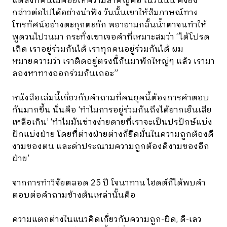
แต่สิ่งที่คนไม่ค่อยให้ความสำคัญคือ ในวันนั้น คิงยัง
กล่าวต่อไปได้อย่างน่าฟัง วันนั้นเขาให้สัมภาษณ์ทาง
โทรทัศน์อย่างตะกุกตะกัก พยายามกลั้นน้ำตาจนทำให้
พูดวนไปวนมา กระทั่งเขาเจอคำที่เหมาะสมว่า “ได้โปรด
เถิด เราอยู่ร่วมกันได้ เราทุกคนอยู่ร่วมกันได้ ผม
หมายความว่า เราติดอยู่ตรงนี้กันมาพักใหญ่ๆ แล้ว เรามา
ลองหาทางออกร่วมกันเถอะ”
หนังสือเล่มนี้เกี่ยวกับคำถามที่คนยุคนี้ต้องการคำตอบ
กันมากขึ้น นั่นคือ ‘ทำไมการอยู่ร่วมกันถึงได้ยากเย็นเสีย
เหลือเกิน’ ‘ทำไมมันช่างง่ายดายที่เราจะเป็นปรปักษ์แบ่ง
ฝักแบ่งฝ่าย โดยที่ต่างฝ่ายต่างก็ยึดมั่นในความถูกต้องดี
งามของตน และด่าประณามความถูกต้องดีงามของอีก
ฝ่าย’
จากการทำวิจัยตลอด 25 ปี โจนาทาน ไฮดต์ก็ได้พบคำ
ตอบต่อคำถามข้างต้นเหล่านั้นคือ
ความแตกต่างในแนวคิดเกี่ยวกับความถูก-ผิด, ดี-เลว