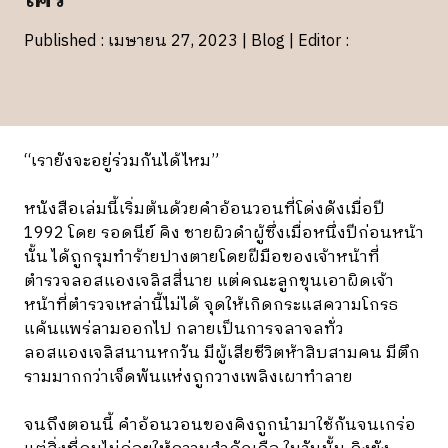
Published : เมษายน 27, 2023 | Blog | Editor :
“เรายังจะอยู่ร่วมกันได้ไหม”
หนังสือเล่มนี้เริ่มต้นด้วยคำอ้อนวอนที่โด่งดังเมื่อปี
1992 โดย รอดนีย์ คิง ชายผิวดำผู้ซึ่งเมื่อหนึ่งปีก่อนหน้า
นั้น ได้ถูกรุมทำร้ายปางตายโดยฝีมือของเจ้าหน้าที่
ตำรวจลอสแองเจลิสสี่นาย แต่คณะลูกขุนเอาผิดเจ้า
หน้าที่ตำรวจเหล่านี้ไม่ได้ จุดให้เกิดกระแสความโกรธ
แค้นแพร่ลามออกไป กลายเป็นการจลาจลทั่ว
ลอสแองเจลิสนานหกวัน มีผู้เสียชีวิตห้าสิบสามคน มีตึก
รามมากกว่าเจ็ดพันแห่งถูกวางเพลิงเผาทำลาย
จนถึงตอนนี้ คำอ้อนวอนของคิงถูกนำมาใช้กันจนเกร่อ