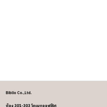
Biblio Co.,Ltd.
ห้อง 301-303 โคเมทออฟฟิศ