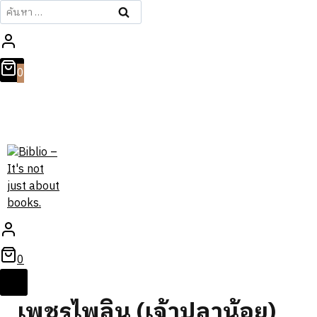
ค้นหา
สำหรับ:
0
0
เพชรไพลิน (เจ้าปลาน้อย)