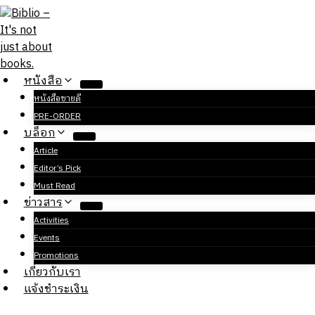
Skip
to
content
หนังสือ
หนังสือขายดี
PRE-ORDER
บล็อก
Article
Editor’s Pick
Must Read
ข่าวสาร
Activities
Events
Promotions
เกี่ยวกับเรา
แจ้งชำระเงิน