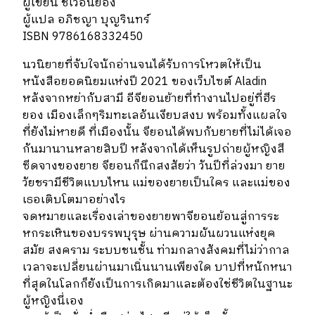
ผู้เขียน ชเวอึนย็อง
ผู้แปล อภิชญา บุญรินทร์
ISBN 9786168332450
นวนิยายที่จับใจนักอ่านจนได้รับการโหวตให้เป็น
หนังสือยอดนิยมแห่งปี 2021 ของเว็บไซต์ Aladin
หลังจากหย่ากับสามี อีจียอนย้ายที่ทำงานไปอยู่ที่ฮีร
ยอง เมืองเล็กๆริมทะเลอันเงียบสงบ พร้อมทั้งแผลใจ
ที่ยังไม่หายดี ที่เมืองนั้น จียอนได้พบกับยายที่ไม่ได้เจอ
กันมานานหลายสิบปี หลังจากได้เห็นรูปถ่ายผู้หญิงสี
ซีดจางของยาย จียอนก็นึกสงสัยว่า วันปีที่ล่วงมา ยาย
วัยชรามีชีวิตแบบไหน แม่ของยายเป็นใคร และแม่ของ
เธอเติบโตมาอย่างไร
จดหมายและเรื่องเล่าของยายพาจียอนย้อนสู่การระ
หกระเหินของบรรพบุรุษ ผ่านความผันผวนแห่งยุค
สมัย สงคราม ระบบชนชั้น ท่ามกลางสังคมที่ไม่ว่ากาล
เวลาจะเปลี่ยนผ่านมาเนิ่นนานเพียงใด บาปที่หนักหนา
ที่สุดในโลกก็ยังเป็นการเกิดมาและต้องใช่ชีวิตในฐานะ
ผู้หญิงนี่เอง