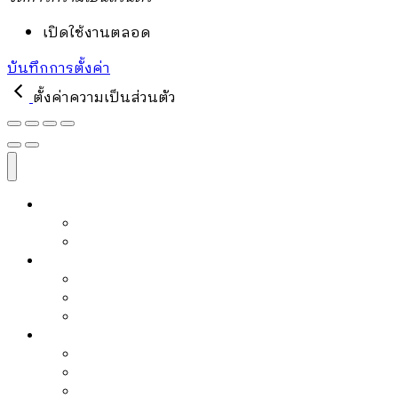
เปิดใช้งานตลอด
บันทึกการตั้งค่า
ตั้งค่าความเป็นส่วนตัว
หนังสือ
หนังสือขายดี
PRE-ORDER
บล็อก
Article
Editor’s Pick
Must Read
ข่าวสาร
Activities
Events
Promotions