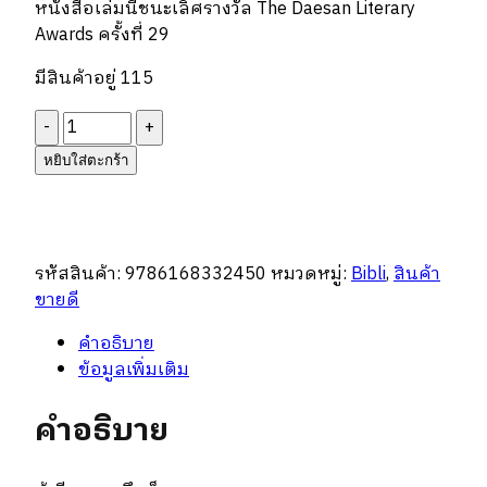
หนังสือเล่มนี้ชนะเลิศรางวัล The Daesan Literary
Awards ครั้งที่ 29
มีสินค้าอยู่ 115
จำนวน
เธอ
หยิบใส่ตะกร้า
ผู้
เป็น
ดั่ง
ค่ำคืน
รหัสสินค้า:
9786168332450
หมวดหมู่:
Bibli
,
สินค้า
สว่างไสว
ขายดี
ชิ้น
คำอธิบาย
ข้อมูลเพิ่มเติม
คำอธิบาย