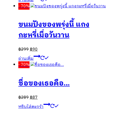
อ่านเพิ่ม
- 70%
ขนมปังของพรุ่งนี้ แกง
กะหรี่เมื่อวันวาน
฿
299
฿
90
อ่านเพิ่ม
- 70%
ชื่อของเธอคือ…
฿
289
฿
87
หยิบใส่ตะกร้า