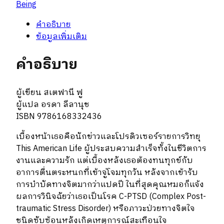
Being
My
Bones
คำอธิบาย
Know)
ข้อมูลเพิ่มเติม
ชิ้น
คำอธิบาย
ผู้เขียน สเตฟานี ฟู
ผู้แปล อรดา ลีลานุช
ISBN 9786168332436
เบื้องหน้าเธอคือนักข่าวและโปรดิวเซอร์รายการวิทยุ
This American Life ผู้ประสบความสำเร็จทั้งในชีวิตการ
งานและความรัก แต่เบื้องหลังเธอต้องทนทุกข์กับ
อาการตื่นตระหนกที่เข้าจู่โจมทุกวัน หลังจากเข้ารับ
การบำบัดทางจิตมากว่าแปดปี ในที่สุดคุณหมอก็แจ้ง
ผลการวินิจฉัยว่าเธอเป็นโรค C-PTSD (Complex Post-
traumatic Stress Disorder) หรือภาวะป่วยทางจิตใจ
ชนิดซับซ้อนหลังเกิดเหตุการณ์สะเทือนใจ