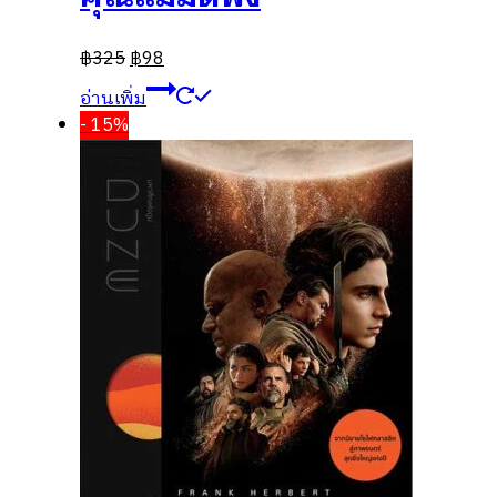
฿
325
฿
98
อ่านเพิ่ม
- 15%