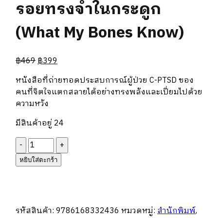
รอยทรงจำในกระดูก
(What My Bones Know)
฿
469
฿
399
หนังสือที่ถ่ายทอดประสบการณ์ผู้ป่วย C-PTSD ของ
คนที่จิตใจแตกสลายได้อย่างทรงพลังและเปี่ยมไปด้วย
ความหวัง
มีสินค้าอยู่ 24
จำนวน
รอย
หยิบใส่ตะกร้า
ทรง
จำ
ใน
กระดูก
รหัสสินค้า:
9786168332436
หมวดหมู่:
สำนักพิมพ์
,
(What