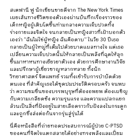
สเตฟานี ฟู นักเขียนขายดีจาก The New York Times
เผยเส้นทางชีวิตของตัวเองผ่านบันทึกเรื่องราวของ
เด็กหญิงผู้เติบโตขึ้นท่ามกลางความเจ็บปวดทั้ง
ร่างกายและจิตใจ จนกลายเป็นหญิงสาวที่เฝ้าบอกตัว
เองว่า “ฉันไม่ใช่ผู้หญิง ฉันคือดาบ” ในวัย 30 ปีเธอ
กลายเป็นผู้ใหญ่ที่เต็มไปด้วยบาดแผลทางใจ แต่เธอ
เปลี่ยนความเจ็บปวดนั้นให้กลายเป็นพลังที่ฉุดให้ลุก
ขึ้นมาหาหนทางเยียวยาตัวเอง ด้วยการศึกษางานวิจัย
และปรึกษาผู้เชี่ยวชาญหลากหลาย ทั้งนัก
วิทยาศาสตร์ จิตแพทย์ รวมทั้งเข้ารับการบำบัดด้วย
ตนเอง ที่สำคัญเธอได้ขุดปมประวัติครอบครัว จนพบ
ว่า ความขมขื่นของบรรพบุรุษที่ต้องอพยพ ต้องเผชิญ
กับความเกลียดชัง ความรุนแรง และความแปลกแยก
ล้วนเป็นสิ่งที่ฝังอยู่ในสายเลือดราวกับฝังลงในกระดูก
และถูกซึ่งส่งต่อกันจากรุ่นสู่รุ่นได้
นี่คือหนังสือที่ถ่ายทอดประสบการณ์ผู้ป่วย C-PTSD
ของคนที่จิตใจแตกสลายได้อย่างทรงพลังและเปี่ยม