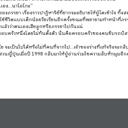
่ฉันเอง…นาโอโกะ”
งภรรยา เรื่องราวปาฏิหาริย์ที่ยากจะอธิบายให้ผู้ใดเข้าใจ ทั้งส
วิตแบบเด็กน้อยวัยเรียนอีกครั้งขณะที่พยายามทำหน้าที่ภรรย
ียแล้วว่าตนเองเสียลูกหรือภรรยาไปกันแน่
บครัวหนึ่งโดยไม่ทันตั้งตัว นั่นคือครอบครัวของคนขับรถบัสที่ทำใ
ใย จะเป็นไปได้หรือไม่ที่คนที่จากไป…เจ้าของร่างที่แท้จริงจะกล
ี่่ปุ่นเมื่อปี 1998 กลับมาให้ผู้อ่านร่วมไขความลับหักมุมอีกค