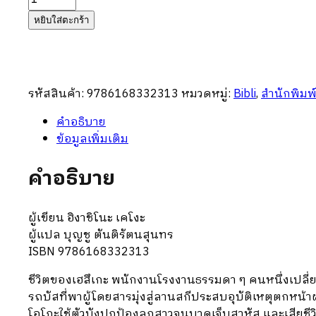
ความ
หยิบใส่ตะกร้า
ลับ
(สำนัก
พิมพ์
บิ
รหัสสินค้า:
9786168332313
หมวดหมู่:
Bibli
,
สำนักพิมพ
บลิ)
ชิ้น
คำอธิบาย
ข้อมูลเพิ่มเติม
คำอธิบาย
ผู้เขียน ฮิงาชิโนะ เคโงะ
ผู้แปล บุญชู ตันติรัตนสุนทร
ISBN 9786168332313
ชีวิตของเฮสึเกะ พนักงานโรงงานธรรมดา ๆ คนหนึ่งเปลี
รถบัสที่พาผู้โดยสารมุ่งสู่ลานสกีประสบอุบัติเหตุตกหน
โอโกะใช้ตัวบังปกป้องลูกสาวจนบาดเจ็บสาหัส และเสียชีว