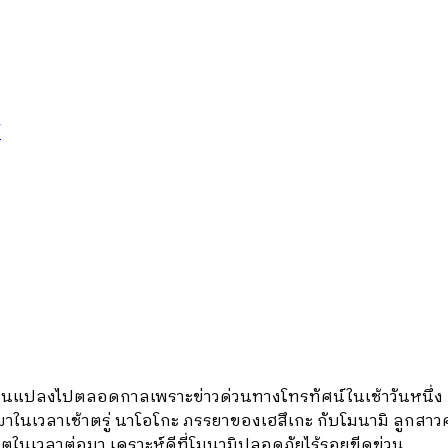
์
่ยนแปลงไปตลอดกาลเพราะข่าวด่วนทางโทรทัศน์ในเช้าวันหนึ่ง
้าผาในเวลาเช้าตรู่ นาโอโกะ ภรรยาของเฮสึเกะ กับโมนามิ ลูกส
ิตในเวลาต่อมา เคราะห์ดีที่โมนามิปลอดภัยไร้รอยขีดข่วน