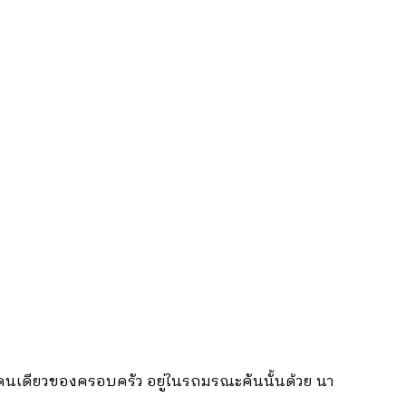
าวคนเดียวของครอบครัว อยู่ในรถมรณะคันนั้นด้วย นา