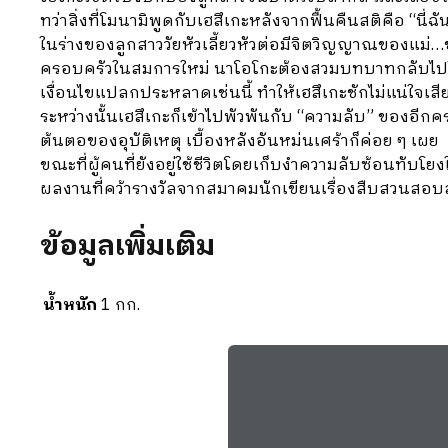
ทว่าสิ่งที่โมนามิพูดกับเฮสึเกะหลังจากฟื้นคืนสติคือ “นี
ในร่างของลูกสาววัยหัวเลี้ยวหัวต่อมีจิตวิญญาณของแม่…ขอ
ครอบครัวในสมการใหม่ นาโอโกะต้องสวมบทบาทกลับไปใช้ชี
เงื่อนไขแปลกประหลาดเช่นนี้ ทำให้เฮสึเกะชักไม่แน่ใจเส
ระหว่างนั้นเฮสึเกะก็เข้าไปพัวพันกับ “ความลับ” ของอีกครอ
ต้นตอของอุบัติเหตุ เบื้องหลังอันหม่นเศร้าก็ค่อย ๆ เผย
ขณะที่ผู้คนที่ยังอยู่ใช้ชีวิตโดยเก็บงำความลับซ้อนทับโยง
ผลงานที่คว้ารางวัลจากสมาคมนักเขียนเรื่องสืบสวนสอบสวนญ
ข้อมูลเพิ่มเติม
น้ำหนัก
1 กก.