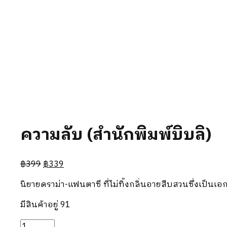
ความลับ (สำนักพิมพ์บิบลิ)
฿
399
฿
339
นิยายดราม่า-แฟนตาซี ที่ไม่ทิ้งกลิ่นอายสืบสวนซึ่งเป็นเ
มีสินค้าอยู่ 91
จำนวน