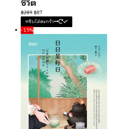
ชีวิต
฿
289
฿
87
หยิบใส่ตะกร้า
- 15%