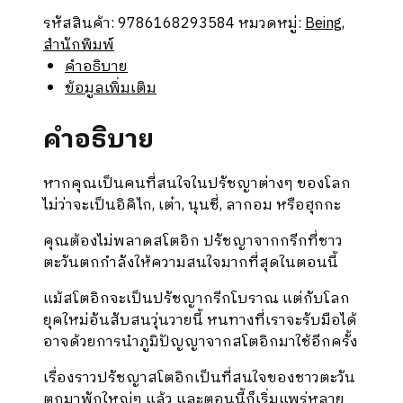
ปรัชญา
รหัสสินค้า:
9786168293584
หมวดหมู่:
Being
,
เสริม
สำนักพิมพ์
แกร่ง
คำอธิบาย
เพื่อ
ข้อมูลเพิ่มเติม
ชีวิต
ไม่
คำอธิบาย
สั่น
คลอน
หากคุณเป็นคนที่สนใจในปรัชญาต่างๆ ของโลก
ชิ้น
ไม่ว่าจะเป็นอิคิไก, เต๋า, นุนชี่, ลากอม หรือฮุกกะ
คุณต้องไม่พลาดสโตอิก ปรัชญาจากกรีกที่ชาว
ตะวันตกกำลังให้ความสนใจมากที่สุดในตอนนี้
แม้สโตอิกจะเป็นปรัชญากรีกโบราณ แต่กับโลก
ยุคใหม่อันสับสนวุ่นวายนี้ หนทางที่เราจะรับมือได้
อาจด้วยการนำภูมิปัญญาจากสโตอิกมาใช้อีกครั้ง
เรื่องราวปรัชญาสโตอิกเป็นที่สนใจของชาวตะวัน
ตกมาพักใหญ่ๆ แล้ว และตอนนี้ก็เริ่มแพร่หลาย