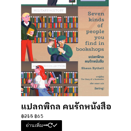
แปลกพิกล คนรักหนังสือ
฿
215
฿
65
อ่านเพิ่ม