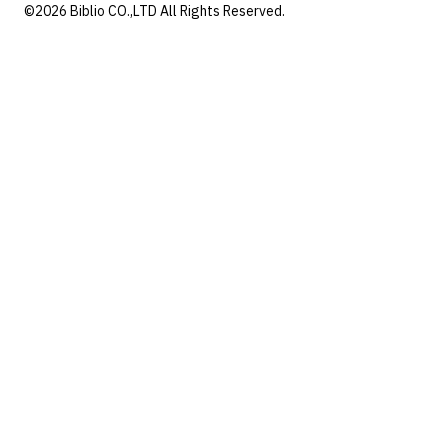
©2026 Biblio CO.,LTD All Rights Reserved.
Review Cart
ไม่มีสินค้าในตะกร้า
เราใช้คุกกี้เพื่อพัฒนาประสิทธิภาพ และประสบการณ์ที่ดีในการ
ใช้เว็บไซต์ของคุณ คุณสามารถศึกษารายละเอียดได้ที่
นโยบาย
ความเป็นส่วนตัว
และสามารถจัดการความเป็นส่วนตัวเองได้
ของคุณได้เองโดยคลิกที่
ตั้งค่า
ตั้งค่า
ยอมรับ
ตั้งค่าความเป็นส่วนตัว
คุณสามารถเลือกการตั้งค่าคุกกี้โดยเปิด/ปิด คุกกี้ในแต่ละ
ประเภทได้ตามความต้องการ ยกเว้น คุกกี้ที่จำเป็น